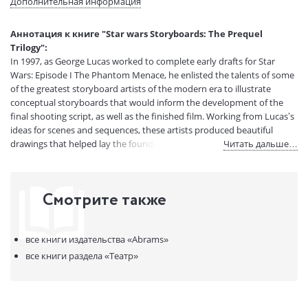
Дополнительная информация
составитель:
Тип обложки:
Твердый переплет + суперобложка
Аннотация к книге "Star wars Storyboards: The Prequel
Размеры в мм
308x238x28
Trilogy":
(ДхШхВ):
In 1997, as George Lucas worked to complete early drafts for Star
Вес:
1930 гр.
Wars: Episode I The Phantom Menace, he enlisted the talents of some
Страниц:
351
of the greatest storyboard artists of the modern era to illustrate
Код товара:
50015441
conceptual storyboards that would inform the development of the
final shooting script, as well as the finished film. Working from Lucas’s
Артикул:
12351987
ideas for scenes and sequences, these artists produced beautiful
ISBN:
9781419707728
drawings that helped lay the foundations for the worlds, characters,
Читать дальше…
В продаже с:
27.11.2020
and shots of the Star Wars Prequel Trilogy. Together, these conceptual
storyboards show early takes on favorite scenes; alternate, unused
approaches to character designs and environments; and entirely
Смотрите также
different approaches to key moments. Like wordless comic books,
they have an energy and rhythm all their own that is fascinating to
explore.
все книги издательства
«Abrams»
Now, for the first time, Lucasfilm has opened its archives to present
все книги раздела
«Театр»
the best of the conceptual storyboards for Episodes I, II, and III. Star
Wars Storyboards: The Prequel Trilogy collects the best storyboards
from all three films together in one striking volume. Throughout this