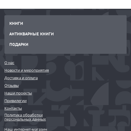
book, readers will find insight into how these conceptual storyboards
helped to contribute both to the creation of the Prequel Trilogy and
the expansion of the Star Wars universe.
КНИГИ
АНТИКВАРНЫЕ КНИГИ
ПОДАРКИ
О нас
Новости и мероприятия
Доставка и оплата
Отзывы
Наши проекты
Привилегии
Контакты
Политика обработки
персональных данных
Наш интернет-магазин