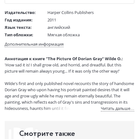
Издательство:
Harper Collins Publishers
Год издания:
2011
Язык текста:
английский
Тип обложки:
Мягкая обложка
Размеры в мм
180x112x20
Дополнительная информация
(ДхШхВ):
Вес:
155 гр.
Аннотация к книге "The Picture Of Dorian Gray" Wilde O.:
Страниц:
252
'How sad it is! I shall grow old, and horrid, and dreadful. But this
Код товара:
50015619
picture will remain always young... If it was only the other way!'
Артикул:
11809259
Wilde's first and only published novel recounts the story of handsome
ISBN:
9780007351053
Dorian Gray who upon having his portrait painted desires that it will
В продаже с:
27.11.2020
age and grow ugly while he may remain eternally beautiful. The
painting, which reflects each of Gray's sins and transgressions in its
hideousness, haunts him until it finally becomes unbearable. In this
Читать дальше…
dark tale of duplicity and mortality, Wilde creates a world where art
and reality collide.
Смотрите также