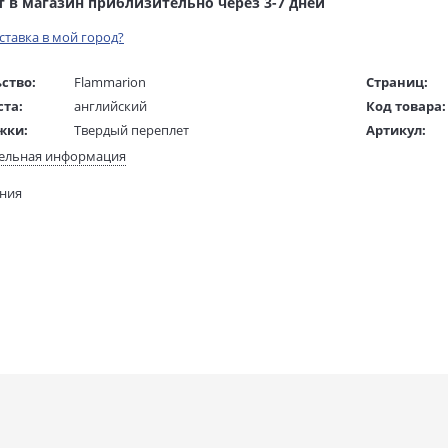
т в магазин приблизительно через 3-7 дней
оставка в мой город?
ство:
Flammarion
Страниц:
ста:
английский
Код товара:
жки:
Твердый переплет
Артикул:
26,2 х 19,9 х 3 см
ISBN:
ельная информация
 в мм
262x199x30
В продаже с
ания
1114 гр.