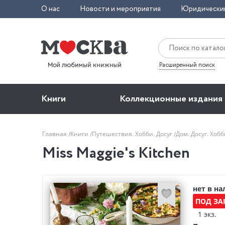
О нас
Новости и мероприятия
Юридически
Расширенный поиск
Книги
Коллекционные издания
Главная
Книги
Путешествия. Хобби. Досуг
Дом. Досуг. Хоб
Miss Maggie's Kitchen
нет в н
ПОД ЗА
1 экз.