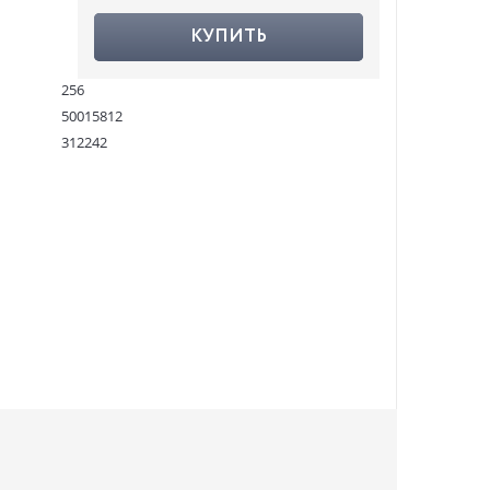
КУПИТЬ
256
50015812
312242
9782080204455
:
27.11.2020