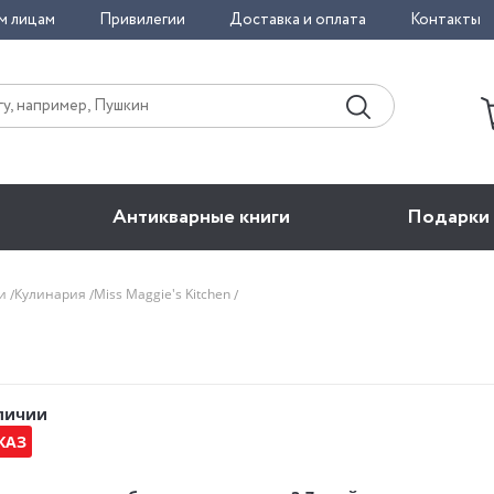
м лицам
Привилегии
Доставка и оплата
Контакты
Антикварные книги
Подарки
би
Кулинария
Miss Maggie's Kitchen
аличии
КАЗ