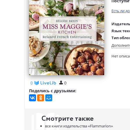
Поступи
Есть ли д
Издатель
Язык тек
Тип обло
Формат:
Дополнит
Размеры
Нет опис
(ДхШхВ):
Вес:
0
0
Поделись с друзьями:
Смотрите также
все книги издательства
«Flammarion»