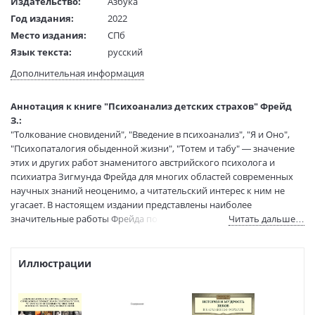
Издательство:
Азбука
Год издания:
2022
Место издания:
СПб
Язык текста:
русский
Язык оригинала:
немецкий
Дополнительная информация
Перевод:
Боковиков А. М.
Тип обложки:
Мягкая обложка
Аннотация к книге "Психоанализ детских страхов" Фрейд
Формат:
75х100 1/32
З.:
"Толкование сновидений", "Введение в психоанализ", "Я и Оно",
Размеры в мм
180x115
"Психопаталогия обыденной жизни", "Тотем и табу" — значение
(ДхШхВ):
этих и других работ знаменитого австрийского психолога и
Вес:
145 гр.
психиатра Зигмунда Фрейда для многих областей современных
Страниц:
288
научных знаний неоценимо, а читательский интерес к ним не
Тираж:
4000 экз.
угасает. В настоящем издании представлены наиболее
Код товара:
50016513
значительные работы Фрейда по психоанализу детских неврозов:
Читать дальше…
Артикул:
9785389105508
"Анализ фобии одного пятилетнего мальчика" и "Из истории
одного инфантильного невроза", обнажившие сексуальную
ISBN:
9785389105508
составляющую жизни ребенка и вызвавшие бурю протестов в
Иллюстрации
В продаже с:
18.12.2020
момент появления. Эти работы примечательны тем, что перед
читателем разворачивается сам процесс исследования,
открывается лаборатория мысли Фрейда.