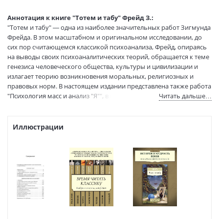
Перевод:
Додельцев Р.
Тип обложки:
Мягкая обложка
Аннотация к книге "Тотем и табу" Фрейд З.:
Формат:
75х100 1/32
"Тотем и табу" — одна из наиболее значительных работ Зигмунда
Фрейда. В этом масштабном и оригинальном исследовании, до
Размеры в мм
180x115
сих пор считающемся классикой психоанализа, Фрейд, опираясь
(ДхШхВ):
на выводы своих психоаналитических теорий, обращается к теме
Вес:
165 гр.
генезиса человеческого общества, культуры и цивилизации и
Страниц:
320
излагает теорию возникновения моральных, религиозных и
Тираж:
5000 экз.
правовых норм. В настоящем издании представлена также работа
Код товара:
50016514
"Психология масс и анализ "Я"", в которой положения
Читать дальше…
Артикул:
9785389101371
психоанализа впервые использованы Фрейдом для объяснения
социальных явлений. Оба текста впервые публикуются в новом,
ISBN:
9785389101371
современном переводе и снабжены подробным комментарием.
Иллюстрации
В продаже с:
18.12.2020