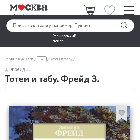
Расширенный
поиск
...
Главная
Книги
Тотем и табу
Фрейд З.
Тотем и табу. Фрейд З.