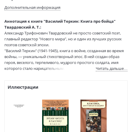
Язык текста:
русский
Дополнительная информация
Тип обложки:
Мягкая обложка
Формат:
75х100 1/32
Аннотация к книге "Василий Теркин: Книга про бойца"
Размеры в мм
180x115x17
Твардовский А. Т.:
(ДхШхВ):
Александр Трифонович Твардовский не просто советский поэт,
Вес:
120 гр.
главный редактор "Нового мира", но и один из лучших русских
поэтов советской эпохи.
Страниц:
224
"Василий Теркин" (1941-1945), книга о войне, созданная во время
Тираж:
3000 экз.
войны, — уникальный стихотворный эпос. В ней создан образ
Код товара:
50016555
героя, веселого, терпеливого, мудрого простого солдата, имя
Артикул:
9785389088313
которого стало нарицательным.
Читать дальше…
ISBN:
9785389088313
В продаже с:
18.12.2020
Иллюстрации