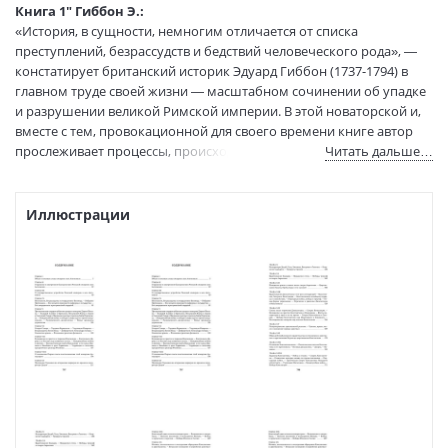
Тип обложки:
Мягкая обложка
Книга 1" Гиббон Э.:
«История, в сущности, немногим отличается от списка
Формат:
75х100 1/32
преступлений, безрассудств и бедствий человеческого рода», —
Размеры в мм
180x115x32
констатирует британский историк Эдуард Гиббон (1737-1794) в
(ДхШхВ):
главном труде своей жизни — масштабном сочинении об упадке
Вес:
385 гр.
и разрушении великой Римской империи. В этой новаторской и,
Страниц:
800
вместе с тем, провокационной для своего времени книге автор
Тираж:
7000 экз.
прослеживает процессы, происходившие в римском государстве
Читать дальше…
Код товара:
50016618
и обществе, от расцвета Империи до падения Константинополя в
1453 году, ознаменовавшего ее конец. Несмотря на долгую и
Артикул:
9785389171374
ожесточенную полемику по поводу «антирелигиозных» взглядов
Иллюстрации
ISBN:
9785389171374
Гиббона на зарождение и распространение христианства, его
В продаже с:
18.12.2020
труд до сих пор входит в корпус классических сочинений для
изучения этого периода в западных вузах.
В первую книгу настоящего издания включены главы,
охватывающие события от царствования Антонинов до
правления Юлиана Отступника. Текст печатается с небольшими
сокращениями.