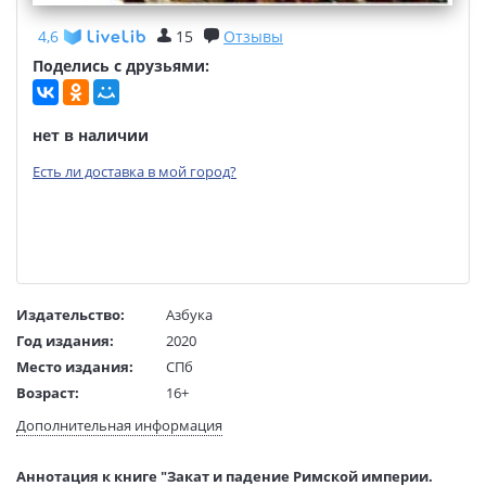
4,6
15
Отзывы
Поделись с друзьями:
нет в наличии
Есть ли доставка в мой город?
Издательство:
Азбука
Год издания:
2020
Место издания:
СПб
Возраст:
16+
Язык текста:
русский
Дополнительная информация
Язык оригинала:
английский
Перевод:
Неведомский В.
Аннотация к книге "Закат и падение Римской империи.