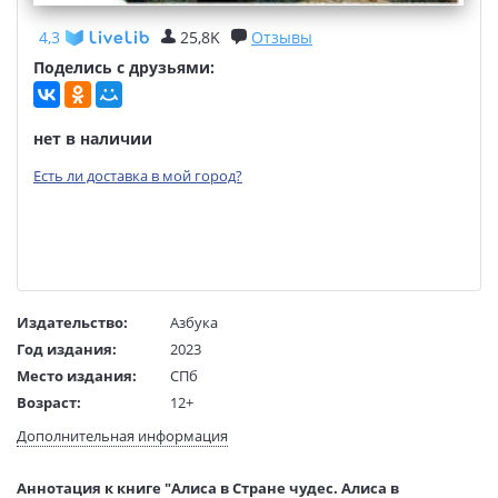
4,3
25,8K
Отзывы
Поделись с друзьями:
нет в наличии
Есть ли доставка в мой город?
Издательство:
Азбука
Год издания:
2023
Место издания:
СПб
Возраст:
12+
Язык текста:
русский
Дополнительная информация
Язык оригинала:
английский
Перевод:
Демурова Н.
Аннотация к книге "Алиса в Стране чудес. Алиса в