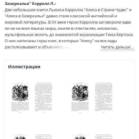
Тип обложки:
Мягкая обложка
Зазеркалье" Кэрролл Л.:
Две небольшие книги Льюиса Кэрролла "Алиса в Стране Чудес" и
Формат:
75х100 1/32
"Алиса в Зазеркалье" давно стали классикой английской и
Размеры в мм
180x115x16
мировой литературы. В XX веке герои Кэрролла заговорили едва
(ДхШхВ):
ли не на всех языках мира, ожили в спектаклях, мюзиклах,
Вес:
200 гр.
мультфильмах вплоть до знаменитой экранизации Тима Бёртона.
Страниц:
416
О них написаны горы книг, в которых "Алису" на все лады
Тираж:
3000 экз.
растолковывают и объясняют, однако волшебство этих текстов
Читать дальше…
Код товара:
50017008
продолжает жить и очаровывать всё новые поколения читателей,
по-прежнему загадочное и необъяснимое.
Артикул:
9785389163812
В настоящее издание вошли два произведения Кэрролла — "Алиса
Иллюстрации
ISBN:
9785389163812
в Стране Чудес" и "Алиса в Зазеркалье " — в классическом
В продаже с:
18.12.2020
переводе Нины Демуровой.