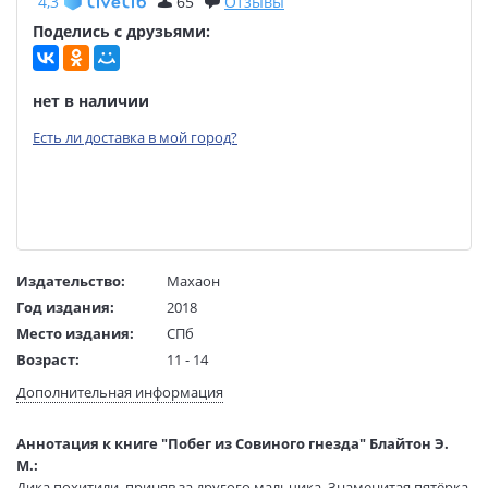
4,3
65
Отзывы
Поделись с друзьями:
нет в наличии
Есть ли доставка в мой город?
Издательство:
Махаон
Год издания:
2018
Место издания:
СПб
Возраст:
11 - 14
Язык текста:
русский
Дополнительная информация
Язык оригинала:
английский
Перевод:
Кормашов А.
Аннотация к книге "Побег из Совиного гнезда" Блайтон Э.
Тип обложки:
Твердый переплет
М.:
Дика похитили, приняв за другого мальчика. Знаменитая пятёрка