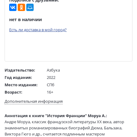
нет в наличии
Есть ли доставка в мой город?
Издательство:
Азбука
Год издания:
2022
Место издания:
СПб
Возраст:
16+
Язык текста:
русский
Дополнительная информация
Язык оригинала:
французский
Перевод:
Серебрянникова А.
Аннотация к книге "История Франции" Моруа А.:
Тип обложки:
Мягкая обложка
Андре Моруа, классик французской литературы XX века, автор
знаменитых романизированных биографий Дюма, Бальзака,
Формат:
75х100 1/32
Виктора Гюго и др., считается подлинным мастером
Размеры в мм
180x115x35