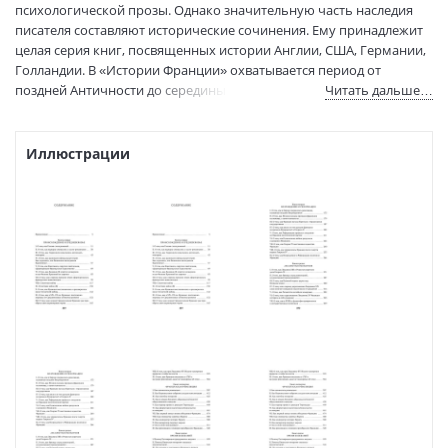
психологической прозы. Однако значительную часть наследия
(ДхШхВ):
писателя составляют исторические сочинения. Ему принадлежит
Вес:
430 гр.
целая серия книг, посвященных истории Англии, США, Германии,
Страниц:
896
Голландии. В «Истории Франции» охватывается период от
Тираж:
3000 экз.
поздней Античности до середины ХХ века. Читая эту
Читать дальше…
Код товара:
50017304
вдохновенную историческую сагу, созданную блистательным
романистом, мы начинаем лучше понимать Францию Жанны
Артикул:
9785389184312
д’Арк, Людовика Четырнадцатого, Францию Мольера, Сартра и
Иллюстрации
ISBN:
9785389184312
«Шарли Эбдо», страну, где великие социальные потрясения
В продаже с:
18.12.2020
нередко сопровождались революционными прорывами,
оставившими глубокий след в мировом искусстве.