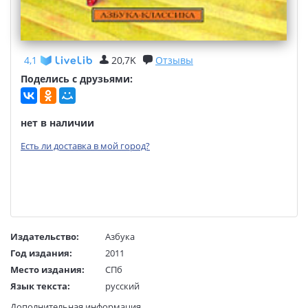
4,1
20,7K
Отзывы
Поделись с друзьями:
нет в наличии
Есть ли доставка в мой город?
Издательство:
Азбука
Год издания:
2011
Место издания:
СПб
Язык текста:
русский
Язык оригинала:
французский
Дополнительная информация