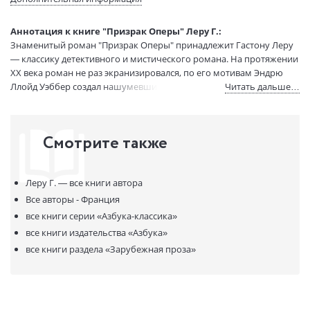
Перевод:
Мудролюбова Д.
Тип обложки:
Мягкая обложка
Аннотация к книге "Призрак Оперы" Леру Г.:
Формат:
76х100 1/32
Знаменитый роман "Призрак Оперы" принадлежит Гастону Леру
— классику детективного и мистического романа. На протяжении
Размеры в мм
180x115
XX века роман не раз экранизировался, по его мотивам Эндрю
(ДхШхВ):
Ллойд Уэббер создал нашумевший мюзикл.
Читать дальше…
Вес:
175 гр.
Страниц:
352
Тираж:
500 экз.
Смотрите также
Код товара:
50017342
Артикул:
9785389026735
ISBN:
9785389026735
Леру Г. —
все книги автора
В продаже с:
18.12.2020
Все авторы - Франция
все книги серии
«Азбука-классика»
все книги издательства
«Азбука»
все книги раздела
«Зарубежная проза»