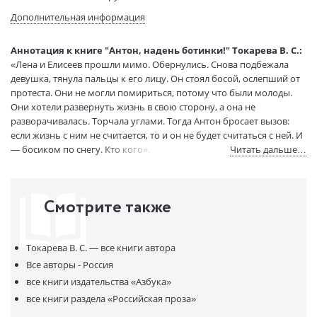
Тип обложки:
Мягкая обложка
Дополнительная информация
Формат:
75х100 1/32
Размеры в мм
180x115x20
Аннотация к книге "Антон, надень ботинки!" Токарева В. С.:
(ДхШхВ):
«Лена и Елисеев прошли мимо. Обернулись. Снова подбежала
Вес:
150 гр.
девушка, тянула пальцы к его лицу. Он стоял босой, ослепший от
Страниц:
288
протеста. Они не могли помириться, потому что были молоды.
Они хотели развернуть жизнь в свою сторону, а она не
Тираж:
2000 экз.
разворачивалась. Торчала углами. Тогда Антон бросает вызов:
Код товара:
50017670
если жизнь с ним не считается, то и он не будет считаться с ней. И
Артикул:
9785389088030
— босиком по снегу. Кто кого».
Читать дальше…
ISBN:
9785389088030
В продаже с:
18.12.2020
Смотрите также
Токарева В. С. —
все книги автора
Все авторы - Россия
все книги издательства
«Азбука»
все книги раздела
«Российская проза»