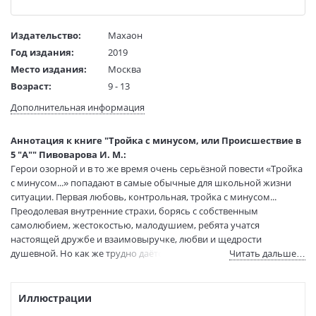
Издательство:
Махаон
Год издания:
2019
Место издания:
Москва
Возраст:
9 - 13
Язык текста:
русский
Дополнительная информация
Тип обложки:
Твердый переплет
Иллюстраторы:
Кукушкин Александр
Аннотация к книге "Тройка с минусом, или Происшествие в
Формат:
60х90 1/16
5 "А"" Пивоварова И. М.:
Герои озорной и в то же время очень серьёзной повести «Тройка
Размеры в мм
215x145x17
с минусом...» попадают в самые обычные для школьной жизни
(ДхШхВ):
ситуации. Первая любовь, контрольная, тройка с минусом...
Вес:
260 гр.
Преодолевая внутренние страхи, борясь с собственным
Страниц:
160
самолюбием, жестокостью, малодушием, ребята учатся
Тираж:
6000 экз.
настоящей дружбе и взаимовыручке, любви и щедрости
Код товара:
50018120
душевной. Но как же трудно даётся им эта учёба! Стоит надеяться,
Читать дальше…
Артикул:
9785389172791
что, искренне сопереживая героям книги, юные читатели ответят
для себя на самые главные нравственные вопросы.
ISBN:
9785389172791
Все произведения в серии «Чтение — лучшее учение»
Иллюстрации
В продаже с:
18.12.2020
публикуются в полном объеме без сокращений и адаптации.