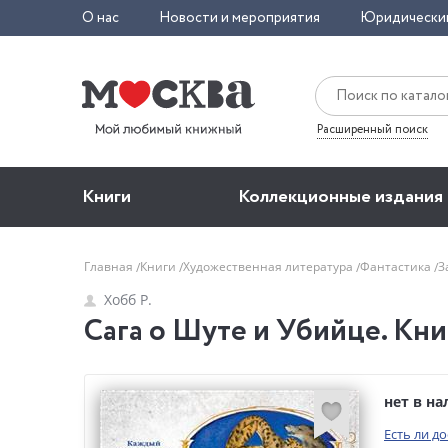
О нас
Новости и мероприятия
Юридически
Расширенный поиск
Книги
Коллекционные издания
Главная
Книги
Художественная литература
Фантастика
З
Хобб Р.
Сага о Шуте и Убийце. Книг
нет в н
Есть ли д