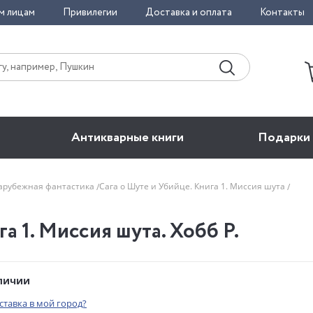
м лицам
Привилегии
Доставка и оплата
Контакты
Антикварные книги
Подарки
арубежная фантастика
Сага о Шуте и Убийце. Книга 1. Миссия шута
а 1. Миссия шута. Хобб Р.
аличии
оставка в мой город?