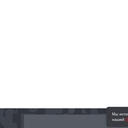
Мы испо
нашей
П