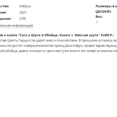
ство:
Азбука
Размеры в 
(ДхШхВ):
ния:
2021
Вес:
дания:
СПб
Страниц:
16+
ельная информация
Тираж:
ста:
русский
 к книге "Сага о Шуте и Убийце. Книга 1. Миссия шута" Хобб Р.:
Код товара:
гинала:
английский
стве Шесть Герцогств царят мир и спокойствие. В прошлом остались 
Артикул:
жки:
Твердый переплет+суперобложка
пока не достиг совершеннолетия принц Дьютифул, правит вдовствующ
ISBN:
215x145 мм
ий убийца, давно отошел от дел и вот уже много лет живет в хижине 
В продаже с
вляется его старый учитель Чейд и зовет бывшего ученика в Олений 
настии Видящих. Навещает Фитца и давний друг, который некогда был
ра вернуться в большой мир. Фитц не поддается на уговоры. Но вот 
 исчез, и если его не найти, сорвется помолвка принца и не будет зак
…