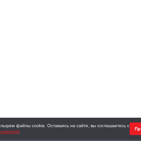
льзуем файлы cookie. Оставаясь на сайте, вы соглашаетесь с
Пр
олитикой
.
КНИГИ
АНТИКВАРНЫЕ КНИГИ
ПОДАРКИ