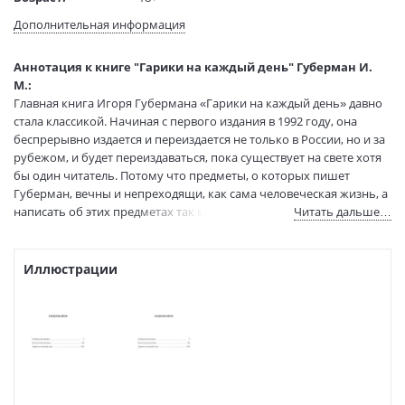
Язык текста:
русский
Дополнительная информация
Редактор/
Красник К.
составитель:
Аннотация к книге "Гарики на каждый день" Губерман И.
Тип обложки:
Мягкая обложка
М.:
Формат:
75х100 1/32
Главная книга Игоря Губермана «Гарики на каждый день» давно
Размеры в мм
180x115x14
стала классикой. Начиная с первого издания в 1992 году, она
(ДхШхВ):
беспрерывно издается и переиздается не только в России, но и за
Вес:
175 гр.
рубежом, и будет переиздаваться, пока существует на свете хотя
бы один читатель. Потому что предметы, о которых пишет
Страниц:
352
Губерман, вечны и непреходящи, как сама человеческая жизнь, а
Тираж:
2000 экз.
написать об этих предметах так кратко, смешно и точно, не
Читать дальше…
Код товара:
50018858
удавалось больше никому.
Артикул:
9785389158030
ISBN:
9785389158030
Иллюстрации
В продаже с:
18.12.2020