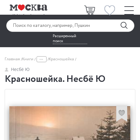
Расширенный
поиск
...
Главная
Книги
Красношейка
Несбё Ю
Красношейка. Несбё Ю