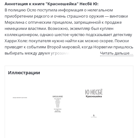
Тип обложки:
Твердый переплет
Аннотация к книге "Красношейка" Несбё Ю:
Формат:
60х90 1/16
В полицию Осло поступила информация о нелегальном
приобретении редкого и очень страшного оружия — винтовки
Размеры в мм
212x147x26
Мерклина с оптическим прицелом, запрещенной к продаже
(ДхШхВ):
немецкими властями. Возможно, экземпляр был куплен
Вес:
560 гр.
коллекционером, однако шестое чувство подсказывает детективу
Страниц:
480
Харри Холе: покупателя нужно найти как можно скорее. Поиски
Тираж:
3000 экз.
приводят к событиям Второй мировой, когда Норвегии пришлось
Код товара:
50019002
выбирать между двумя угрозами XX века: красной и коричневой
Читать дальше…
Артикул:
9785389130227
чумой. Однако расследование заходит в тупик, а в деле появляется
все больше трупов...
ISBN:
9785389130227
Иллюстрации
В продаже с:
18.12.2020
* НЕЗАКОННОЕ ПОТРЕБЛЕНИЕ НАРКОТИЧЕСКИХ СРЕДСТВ,
ПСИХОТРОПНЫХ ВЕЩЕСТВ, ИХ АНАЛОГОВ ПРИЧИНЯЕТ ВРЕД
ЗДОРОВЬЮ, ИХ НЕЗАКОННЫЙ ОБОРОТ ЗАПРЕЩЁН И ВЛЕЧЕТ
УСТАНОВЛЕННУЮ ЗАКОНОДАТЕЛЬСТВОМ ОТВЕТСТВЕННОСТЬ.