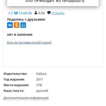
4,3
9,5K
Отзывы
Поделись с друзьями:
нет в наличии
Есть ли доставка в мой город?
Издательство:
Азбука
Год издания:
2017
Место издания:
СПб
Язык текста:
русский
Язык оригинала:
норвежский
Дополнительная информация
Перевод:
Штрыкова А,