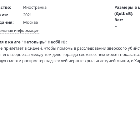
ство:
Иностранка
Размеры в 
(ДхШхВ):
ния:
2021
Вес:
дания:
Москва
Страниц:
16+
ельная информация
Тираж:
ста:
русский
я к книге "Нетопырь" Несбё Ю:
Код товара:
гинала:
норвежский
е прилетает в Сидней, чтобы помочь в расследовании зверского убий
Артикул:
Штрыкова А.
 его всерьез, а между тем дело гораздо сложнее, чем может показать
ISBN:
жки:
Мягкая обложка
дух смерти распростер над землей черные крылья летучей мыши, и Х
В продаже с
предстоит вступить в схватку с коварным врагом, чтобы одолеть зло и 
75х100 1/32
алом его несколько эксцентрической полицейской карьеры, а для его 
ужительной мировой славе.
ННОЕ ПОТРЕБЛЕНИЕ НАРКОТИЧЕСКИХ СРЕДСТВ, ПСИХОТРОПНЫХ ВЕЩЕ
НЫЙ ОБОРОТ ЗАПРЕЩЁН И ВЛЕЧЕТ УСТАНОВЛЕННУЮ ЗАКОНОДАТЕЛЬС