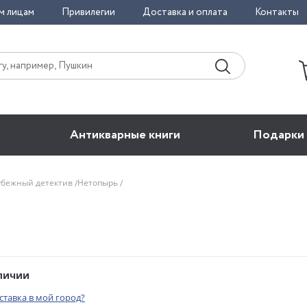
м лицам
Привилегии
Доставка и оплата
Контакты
Антикварные книги
Подарки
убежный детектив
Нетопырь
аличии
оставка в мой город?