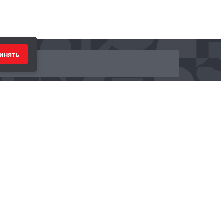
инять
ринимаем к оплате: