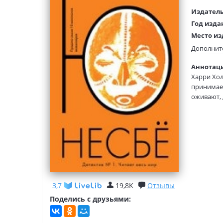
Издатель
Год изда
Место из
Возраст:
Дополнит
Язык тек
Аннотаци
Язык ори
Харри Хол
Перевод:
принимает
Тип обло
оживают, 
Буббура, 
Формат:
Харри нач
головокр
* НЕЗАКО
НЕЗАКОН
3,7
19,8K
Отзывы
Поделись с друзьями: