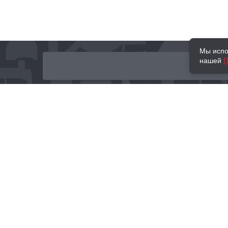
Мы испо
нашей
П
О нас
Наши проекты
Новости и мероприятия
Привилегии
Доставка и оплата
Контакты
Политика обработк
Отзывы
персональных данн
© 2002–2026 «Торговый Дом Книги «МОСКВА»
info@moscowbooks.ru