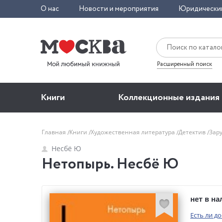
О нас
Новости и мероприятия
Юридически
Расширенный поиск
Книги
Коллекционные издания
Главная
Книги
Художественная литература
Детектив
Зар
Несбё Ю
Нетопырь. Несбё Ю
нет в н
Есть ли д