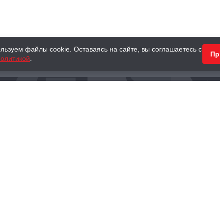
льзуем файлы cookie. Оставаясь на сайте, вы соглашаетесь с
Пр
олитикой
.
КНИГИ
АНТИКВАРНЫЕ КНИГИ
ПОДАРКИ
Наш интернет-магазин
Тел.:
+ 7 (495) 797-87-16
,
8 (800) 101-87-16
WhatsApp:
+7 (985) 730-12-15
Книжный магазин «Москва»
П
125375, г. Москва, ул. Тверская, д. 8, к. 1
и
ых
Тел.:
+7 (495) 797-87-17
Ежедневно с 10:00 до 22:00
info@moscowbooks.ru