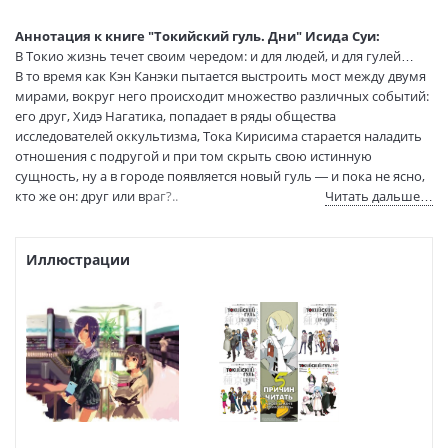
Язык оригинала:
японский
Тип обложки:
Твердый переплет + суперобложка
Аннотация к книге "Токийский гуль. Дни" Исида Суи:
Иллюстраторы:
Исида Суи
В Токио жизнь течет своим чередом: и для людей, и для гулей…
В то время как Кэн Канэки пытается выстроить мост между двумя
Формат:
136x200
мирами, вокруг него происходит множество различных событий:
Размеры в мм
200x136x15
его друг, Хидэ Нагатика, попадает в ряды общества
(ДхШхВ):
исследователей оккультизма, Тока Кирисима старается наладить
Вес:
500 гр.
отношения с подругой и при том скрыть свою истинную
Страниц:
304
сущность, ну а в городе появляется новый гуль — и пока не ясно,
Код товара:
50019184
кто же он: друг или враг?..
Читать дальше…
Артикул:
9785389170988
Шесть новых историй о повседневной жизни героев манги
«Токийский гуль» помогут вам еще ближе познакомиться с этой
ISBN:
9785389170988
знаменитой вселенной, завоевавшей сердца поклонников во всем
Иллюстрации
В продаже с:
18.12.2020
мире!