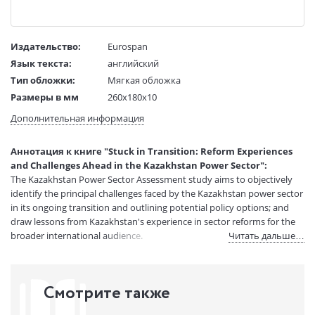
Издательство:
Eurospan
Язык текста:
английский
Тип обложки:
Мягкая обложка
Размеры в мм
260x180x10
(ДхШхВ):
Дополнительная информация
Вес:
1 гр.
Страниц:
136
Аннотация к книге "Stuck in Transition: Reform Experiences
Код товара:
50021432
and Challenges Ahead in the Kazakhstan Power Sector":
Артикул:
14497980
The Kazakhstan Power Sector Assessment study aims to objectively
ISBN:
9781464809712
identify the principal challenges faced by the Kazakhstan power sector
in its ongoing transition and outlining potential policy options; and
В продаже с:
14.01.2021
draw lessons from Kazakhstan's experience in sector reforms for the
broader international audience.
Читать дальше…
Смотрите также