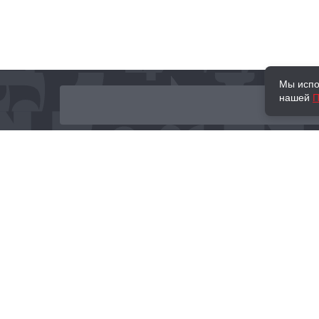
Мы испо
нашей
П
О нас
Наши проекты
Новости и мероприятия
Привилегии
Доставка и оплата
Контакты
Политика обработк
Отзывы
персональных данн
© 2002–2026 «Торговый Дом Книги «МОСКВА»