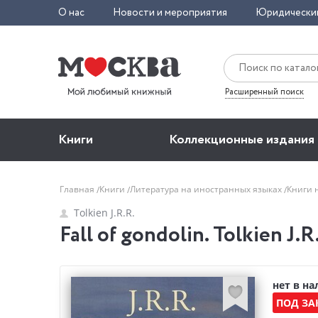
О нас
Новости и мероприятия
Юридически
Расширенный поиск
Книги
Коллекционные издания
Главная
Книги
Литература на иностранных языках
Книги 
Tolkien J.R.R.
Fall of gondolin. Tolkien J.R
нет в н
ПОД ЗА