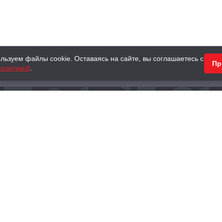
льзуем файлы cookie. Оставаясь на сайте, вы соглашаетесь с
Пр
олитикой
.
КНИГИ
АНТИКВАРНЫЕ КНИГИ
ПОДАРКИ
Наш интернет-магазин
Тел.:
+ 7 (495) 797-87-16
,
8 (800) 101-87-16
WhatsApp:
+7 (985) 730-12-15
Книжный магазин «Москва»
П
125375, г. Москва, ул. Тверская, д. 8, к. 1
и
ых
Тел.:
+7 (495) 797-87-17
Ежедневно с 10:00 до 22:00
info@moscowbooks.ru