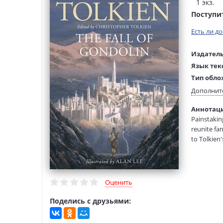
1 экз.
Поступи
Есть ли д
Издатель
Язык тек
Тип обло
Размеры
Дополнит
(ДхШхВ):
Аннотация
Вес:
Painstaking
reunite fa
to Tolkien'
unseen in 
only to Man
by Noldorin
Gondolin i
Оценить
Valinor in
instrument
Поделись с друзьями:
the most a
Gondolin h