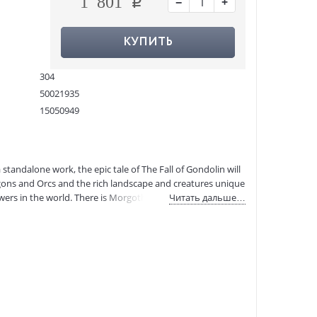
−
+
1 801
КУПИТЬ
304
50021935
15050949
9780008302801
:
28.01.2021
standalone work, the epic tale of The Fall of Gondolin will
agons and Orcs and the rich landscape and creatures unique
owers in the world. There is Morgoth of the uttermost evil,
Читать дальше…
nd. Deeply opposed to Morgoth is Ulmo, second in might
olin, beautiful but undiscoverable. It was built and peopled
t their rule and fled to Middle-earth. Turgon King of
scover the marvellously hidden city, while the gods in
esigns. Into this world comes Tuor, cousin of Turin, the
birth on the fearful journey to Gondolin, and in one of
to him, rising out of the ocean in the midst of a storm. In
 Earendel, whose birth and profound importance in days to