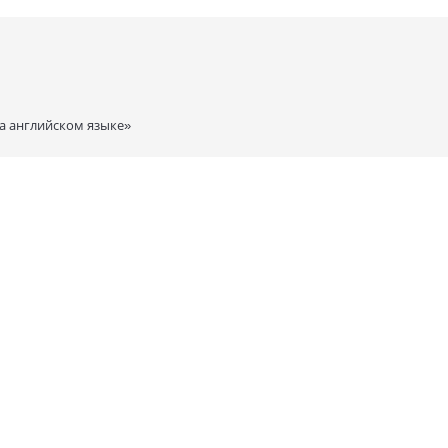
reseen by Ulmo. At last comes the terrible ending. Morgoth learns through a
g attack on the city, with Balrogs and dragons and numberless Orcs. After a 
the escape of Tuor.
а английском языке»