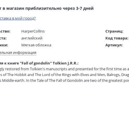
т в магазин приблизительно через 3-7 дней
оставка в мой город?
ство:
HarperCollins
Страниц:
ста:
английский
Код товара:
жки:
Мягкая обложка
Артикул:
 в мм
130x200x30
ISBN:
ельная информация
В продаже с
 к книге "Fall of gondolin" Tolkien J.R.R.:
1 гр.
ly restored from Tolkien's manuscripts and presented for the first time as a 
ns of The Hobbit and The Lord of the Rings with Elves and Men, Balrogs, Dr
s Middle-earth. In the Tale of The Fall of Gondolin are two of the greatest p
this story but ruling over a vast military power from his fortress of Angba
we, chief of the Valar. Central to this enmity of the gods is the city of Gond
 Elves who, when they dwelt in Valinor, the land of the gods, rebelled agains
s hated and feared above all his enemies by Morgoth, who seeks in vain to di
 heated debate largely refuse to intervene in support of Ulmo's desires and d
 of Ulmo's designs. Guided unseen by him Tuor sets out from the land of his 
rresting moments in the history of Middle-earth the sea-god himself appears 
e becomes great; he is wedded to Idril, Turgon's daughter, and their son is