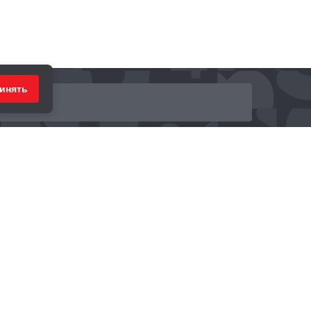
инять
ринимаем к оплате: