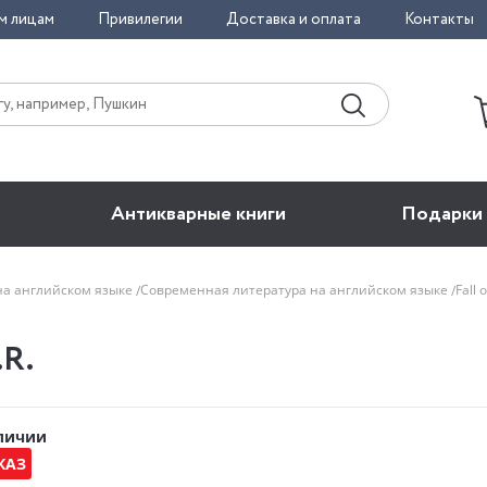
м лицам
Привилегии
Доставка и оплата
Контакты
Антикварные книги
Подарки
на английском языке
Современная литература на английском языке
Fall 
.R.
аличии
КАЗ