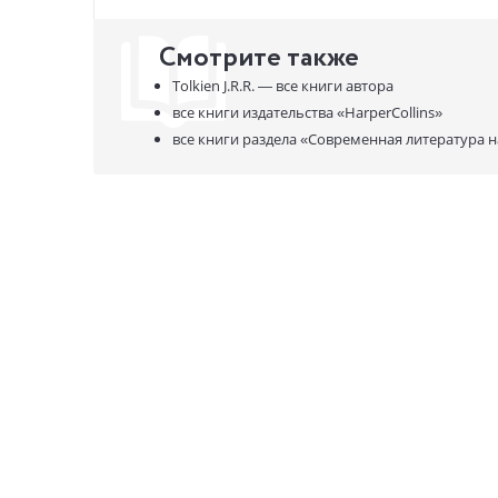
come is fo
devastatin
Смотрите также
ends with 
Tolkien J.R.R. —
все книги автора
все книги издательства
«HarperCollins»
все книги раздела
«Современная литература н