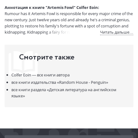
Страниц:
320
Аннотация к книге "Artemis Fowl" Colfer Eoin:
Код товара:
50022578
Rumour has it Artemis Fowl is responsible for every major crime of the
Артикул:
11986020
new century. Just twelve years old and already he's a criminal genius,
ISBN:
9780141339092
plotting to restore his family's fortune with a spot of corruption and
kidnapping. Kidnapping a fairy for ransom, to be precise.
Читать дальше…
В продаже с:
16.02.2021
Смотрите также
Colfer Eoin —
все книги автора
все книги издательства
«Random House - Penguin»
все книги раздела
«Детская литература на английском
языке»