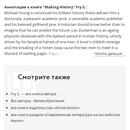
(ДхШхВ):
Аннотация к книге "Making History" Fry S.:
Вес:
405 гр.
Michael Young is convinced his brilliant history thesis will win him a
Страниц:
575
doctorate, a pleasant academic post, a venerable academic publisher
Код товара:
50022778
and his beloved girlfriend Jane. A historian should know better than to
imagine that he can predict the future. Leo Zuckerman is an ageing
Артикул:
261605
physicist obsessed with the darkest period in human history, utterly
ISBN:
9780099457060
driven by his fanatical hatred of one man. A lover's childish revenge
В продаже с:
16.02.2021
and the breaking of a rotten clasp cause the two men to meet in a
blizzard of swirling pages. Pages of history. When they come together
Читать дальше…
nothing — past, present or future — will ever be the same again.
Смотрите также
Fry S. —
все книги автора
Все авторы - Великобритания
все книги издательства
«Arrow books»
все книги раздела
«Современная литература на английском
языке»