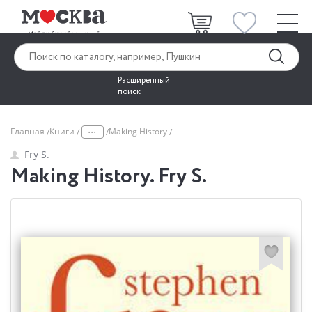
Расширенный
поиск
...
Главная
Книги
Making History
Fry S.
Making History. Fry S.