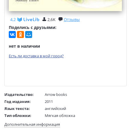
4,2
2,6K
Отзывы
Поделись с друзьями:
нет в наличии
Есть ли доставка в мой город?
Издательство:
Arrow books
Год издания:
2011
Язык текста:
английский
Тип обложки:
Мягкая обложка
Формат:
127x197 mm
Дополнительная информация
Размеры в мм
197x127