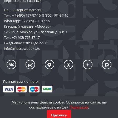
персональных данных
Наш интернет-магазин
Тел.:
+ 7 (495) 797-87-16
,
8 (800) 101-87-16
WhatsApp:
+7 (985) 730-12-15
Книжный магазин «Москва»
125375, г. Москва, ул. Тверская, д. 8, к. 1
Тел.:
+7 (495) 797-87-17
Ежедневно с 10:00 до 22:00
info@moscowbooks.ru
Принимаем к оплате:
Мы используем файлы cookie. Оставаясь на сайте, вы
соглашаетесь с нашей
Политикой
.
© 2002–2026 «Торговый Дом Книги «МОСКВА»
info@moscowbooks.ru
Принять