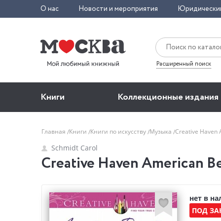
О нас
Новости и мероприятия
Юридически
Расширенный поиск
Книги
Коллекционные издания
Главная
Книги
Книги по искусству
Музыка
Creative Haven 
Schmidt Carol
Creative Haven American Be
нет в н
ПОД ЗА