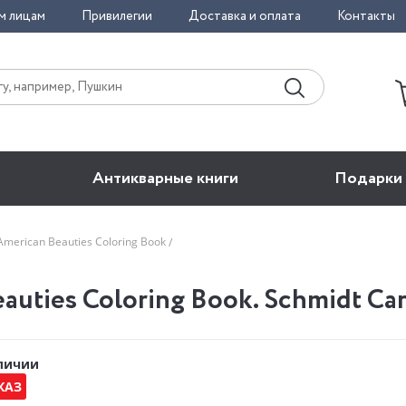
м лицам
Привилегии
Доставка и оплата
Контакты
Антикварные книги
Подарки
American Beauties Coloring Book
auties Coloring Book. Schmidt Car
аличии
КАЗ