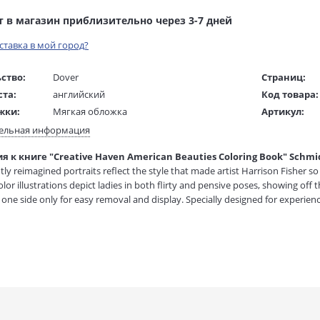
т в магазин приблизительно через 3-7 дней
оставка в мой город?
ство:
Dover
Страниц:
ста:
английский
Код товара:
жки:
Мягкая обложка
Артикул:
 в мм
220x280x20
ISBN:
ельная информация
В продаже с
 к книге "Creative Haven American Beauties Coloring Book" Schmid
1 гр.
tly reimagined portraits reflect the style that made artist Harrison Fisher s
lor illustrations depict ladies in both flirty and pensive poses, showing off t
 one side only for easy removal and display. Specially designed for experien
ult coloring books offer an escape to a world of inspiration and artistic fulfil
reduce stress.