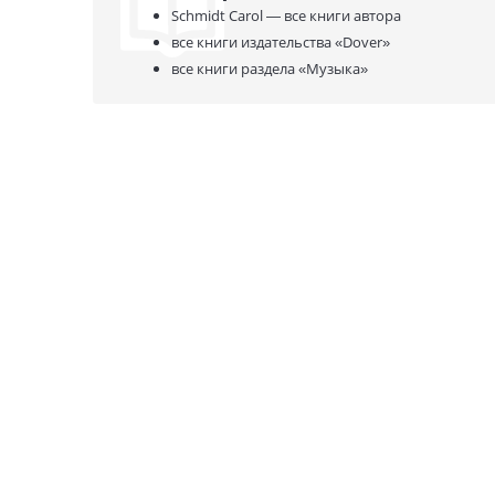
Schmidt Carol —
все книги автора
все книги издательства
«Dover»
все книги раздела
«Музыка»