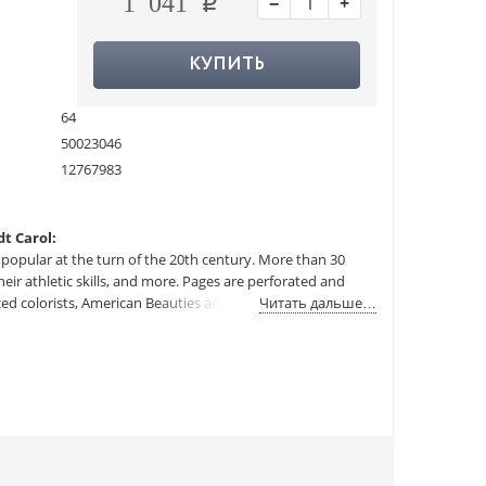
−
+
1 041
КУПИТЬ
64
50023046
12767983
9780486782034
:
17.02.2021
t Carol:
o popular at the turn of the 20th century. More than 30
heir athletic skills, and more. Pages are perforated and
ced colorists, American Beauties and other Creative
Читать дальше…
lment. Each title is also an effective and fun-filled way to