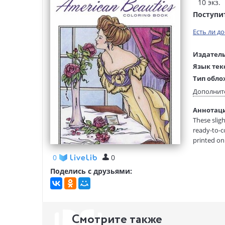
10 экз.
Поступи
Есть ли д
Издатель
Язык тек
Тип обло
Размеры
Дополнит
(ДхШхВ):
Аннотация
Вес:
These sligh
ready-to-co
printed on
Haven(R) ad
0
0
relax and 
Поделись с друзьями:
Смотрите также