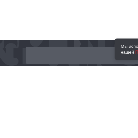
Мы испо
нашей
П
О нас
Наши проекты
Новости и мероприятия
Привилегии
Доставка и оплата
Контакты
Политика обработк
Отзывы
персональных данн