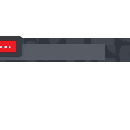
инять
ринимаем к оплате: