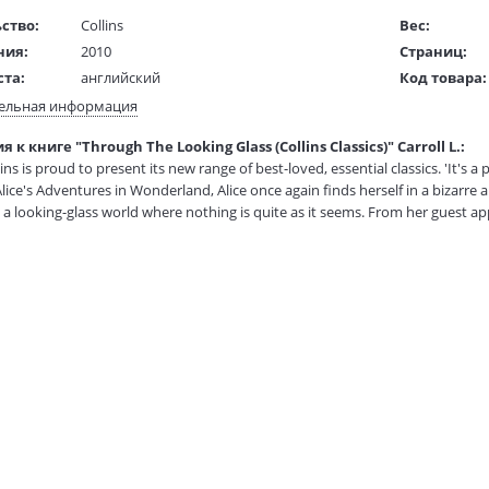
ство:
Collins
Вес:
ния:
2010
Страниц:
ста:
английский
Код товара:
жки:
Мягкая обложка
Артикул:
ельная информация
105x175 мм
ISBN:
 к книге "Through The Looking Glass (Collins Classics)" Carroll L.:
 в мм
175x105
В продаже с
ns is proud to present its new range of best-loved, essential classics. 'It's 
Alice's Adventures in Wonderland, Alice once again finds herself in a bizarr
 a looking-glass world where nothing is quite as it seems. From her guest a
pty, Through the Looking Glass follows Alice on her curious adventure and 
 fantastical and extraordinary.