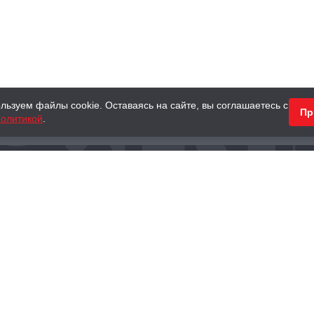
льзуем файлы cookie. Оставаясь на сайте, вы соглашаетесь с
Пр
олитикой
.
КНИГИ
АНТИКВАРНЫЕ КНИГИ
ПОДАРКИ
Наш интернет-магазин
Тел.:
+ 7 (495) 797-87-16
,
8 (800) 101-87-16
WhatsApp:
+7 (985) 730-12-15
Книжный магазин «Москва»
П
125375, г. Москва, ул. Тверская, д. 8, к. 1
и
ых
Тел.:
+7 (495) 797-87-17
Ежедневно с 10:00 до 22:00
info@moscowbooks.ru