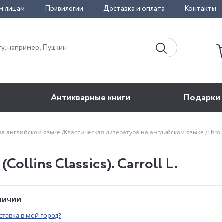
м лицам
Привилегии
Доставка и оплата
Контакты
Антикварные книги
Подарки
на английском языке
Классическая литература на английском языке
Throu
ollins Classics). Carroll L.
аличии
оставка в мой город?