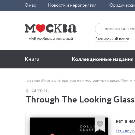
О нас
Новости и мероприятия
Юридически
Расширенный поиск
Книги
Коллекционные издания
Главная
Книги
Литература на иностранных языках
Книги 
Carroll L.
Through The Looking Glass (C
нет в н
Есть ли д