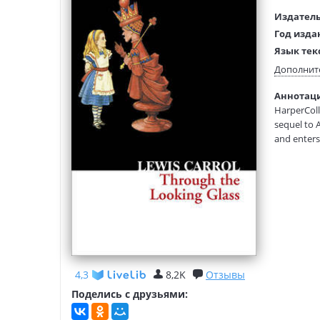
Издатель
Год изда
Язык тек
Тип обло
Дополнит
Формат:
Аннотация
Размеры
HarperColli
(ДхШхВ):
sequel to 
and enters
Humpty Dum
full of the
4,3
8,2K
Отзывы
Поделись с друзьями: