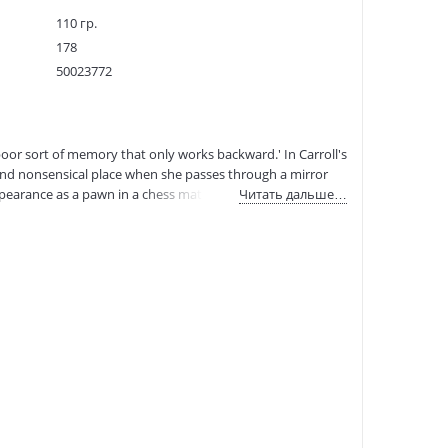
110 гр.
178
50023772
11809260
9780007350933
:
17.03.2021
a poor sort of memory that only works backward.' In Carroll's
e and nonsensical place when she passes through a mirror
ppearance as a pawn in a chess match to her meeting with
Читать дальше…
shows Carroll's great skill at creating an imaginary world