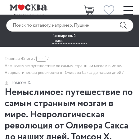
Расширенный
поиск
...
Главная
Книги
Немыслимое: путешествие по самым странным мозгам в мире.
Неврологическая революция от Оливера Сакса до наших дней
Томсон Х.
Немыслимое: путешествие по
самым странным мозгам в
мире. Неврологическая
революция от Оливера Сакса
до наших дней. Томсон Х.