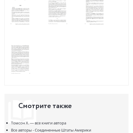
исчезнут;
— как вырастить инопланетную конечность;
— как видеть сновидения наяву;
— как научиться превращаться в тигра.
Книга написана для любителей интеллектуального чтения. В ней
показана неврологическая революция и те изменения, которые
произошли со времен Оливера Сакса, идеи и дух которого
пронизывает это произведение.
Смотрите также
Томсон Х. —
все книги автора
Все авторы - Соединенные Штаты Америки