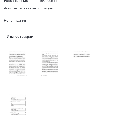
Размеры в мм
165x233x14
(ДхШхВ):
Дополнительная информация
Вес:
362 гр.
Страниц:
272
Нет описания
Код товара:
50024093
Артикул:
128180097
ISBN:
9785446110094
Иллюстрации
В продаже с:
24.03.2021