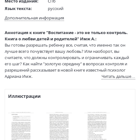
Место издания:
СПб
Язык текста:
русский
Тип обложки:
Твердый переплет
Дополнительная информация
Формат:
60х90 1/16
Размеры в мм
210x145x24
Аннотация к книге "Воспитание - это не только контроль.
(ДхШхВ):
Книга о любви детей и родителей" Имж А.:
Вес:
310 гр.
Вы готовы разрешать ребенку все, считая, что именно так он
Страниц:
240
лучше всего почувствует вашу любовь? Или наоборот, вы
считаете, что должны контролировать и ограничивать каждый
Тираж:
3000 экз.
его шаг? Как найти "золотую середину" в вопросах контроля и
Код товара:
50024322
разрешений рассказывает в новой книге известный психолог
Артикул:
126524310
Адриана Имж.
Читать дальше…
ISBN:
9785446110971
В продаже с:
24.03.2021
Иллюстрации