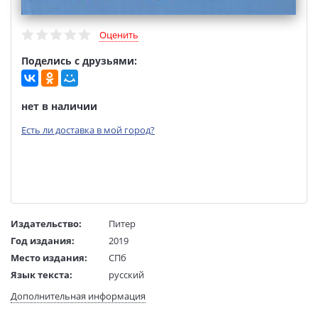
Оценить
Поделись с друзьями:
нет в наличии
Есть ли доставка в мой город?
Издательство:
Питер
Год издания:
2019
Место издания:
СПб
Язык текста:
русский
Язык оригинала:
английский
Дополнительная информация
Тип обложки:
Твердый переплет