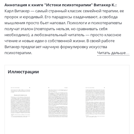
Формат:
70х100 1/16
Аннотация к книге "Истоки психотерапии" Витакер К.:
Размеры в мм
240x170x17
Карл Витакер — самый странный классик семейной терапии, ее
(ДхШхВ):
пророк и юродивый. Его парадоксы озадачивают, а свобода
Вес:
490 гр.
мышления просто бьет наповал. Психологи и психотерапевты
получат эталон (повторить нельзя, но сравнивать себя
Страниц:
288
необходимо), а любознательный читатель — просто классное
Тираж:
2000 экз.
чтение и новые идеи о собственной жизни. В своей работе
Код товара:
50024409
Витакер предлагает научную формулировку искусства
Артикул:
134991634
психотерапии.
Читать дальше…
ISBN:
9785446109715
Книга состоит из трех частей: "Обоснования", занимающегося
связью психотерапии с общей биологией, особенно касательно
В продаже с:
24.03.2021
человеческого развития и адаптации, а также общими чертами и
Иллюстрации
различиями в основных подходах психотерапии; "Процесса",
представляющего собой формулировку основных стадий и
динамики любых психотерапевтических отношений, и "Техник",
демонстрирующих те техники, которые авторы посчитали
полезными в своей психотерапевтической работе.
Книга предназначается любому читателю, независимо от его
образования, имеющему опыт лечения пациентов или бывшему
таковым.