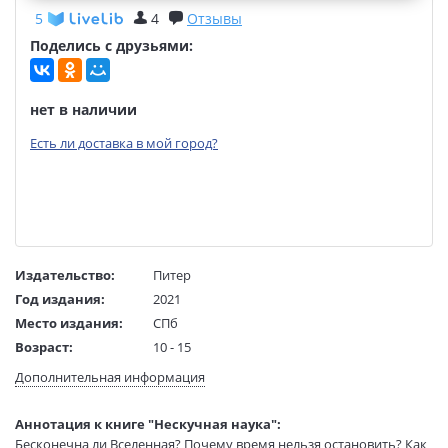
5
4
Отзывы
Поделись с друзьями:
нет в наличии
Есть ли доставка в мой город?
Издательство:
Питер
Год издания:
2021
Место издания:
СПб
Возраст:
10 - 15
Язык текста:
русский
Дополнительная информация
Тип обложки:
Твердый переплет
Формат:
60х90 1/8
Аннотация к книге "Нескучная наука":
Размеры в мм
290x220x10
Бесконечна ли Вселенная? Почему время нельзя остановить? Как