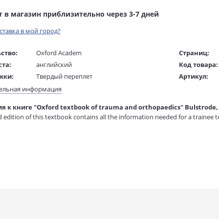
т в магазин приблизительно через 3-7 дней
оставка в мой город?
ство:
Oxford Academ
Страниц:
ста:
английский
Код товара:
жки:
Твердый переплет
Артикул:
 в мм
280x230x80
ISBN:
ельная информация
В продаже с
 к книге "Oxford textbook of trauma and orthopaedics" Bulstrode, C
5 гр.
 edition of this textbook contains all the information needed for a trainee 