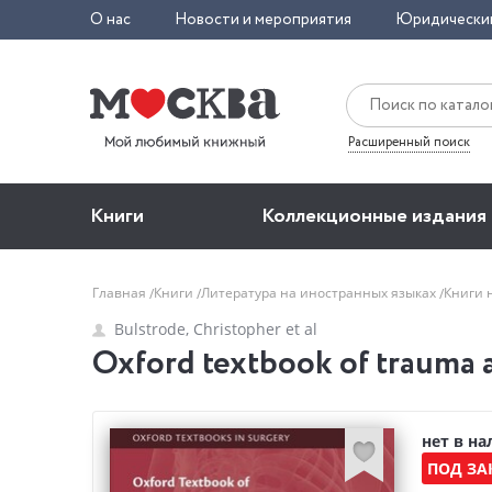
О нас
Новости и мероприятия
Юридически
Расширенный поиск
Книги
Коллекционные издания
Главная
Книги
Литература на иностранных языках
Книги 
Bulstrode, Christopher et al
Oxford textbook of trauma a
нет в н
ПОД ЗА