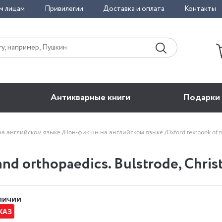
м лицам
Привилегии
Доставка и оплата
Контакты
Антикварные книги
Подарки
на английском языке
Нон-фикшн на английском языке
Oxford textbook of
nd orthopaedics. Bulstrode, Christ
аличии
КАЗ