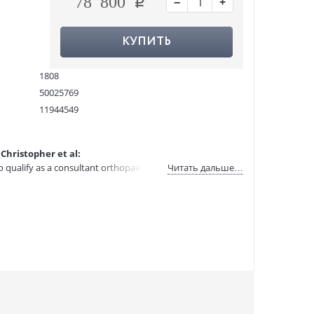
−
+
78 800
КУПИТЬ
1808
50025769
11944549
9780199550647
:
08.04.2021
hristopher et al:
to qualify as a consultant orthopaedic surgeon.
Читать дальше…