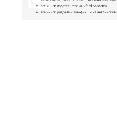
все книги издательства
«Oxford Academ»
все книги раздела
«Нон-фикшн на английском