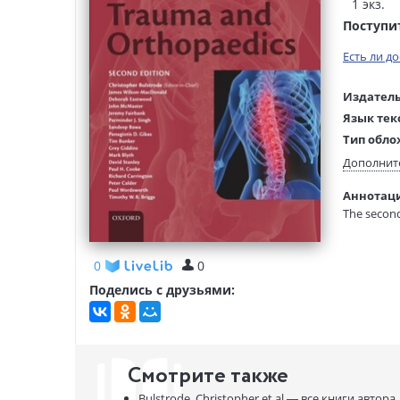
1 экз.
Поступи
Есть ли д
Издатель
Язык тек
Тип обло
Размеры
Дополнит
(ДхШхВ):
Аннотация
Вес:
The second
0
0
Поделись с друзьями:
Смотрите также
Bulstrode, Christopher et al —
все книги автора