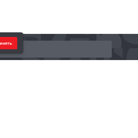
инять
ринимаем к оплате: