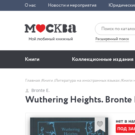
О нас
Новости и мероприятия
Юридически
Расширенный поиск
Книги
Коллекционные издания
Главная
Книги
Литература на иностранных языках
Книги 
Bronte E.
Wuthering Heights. Bronte 
нет в н
ПОД ЗА