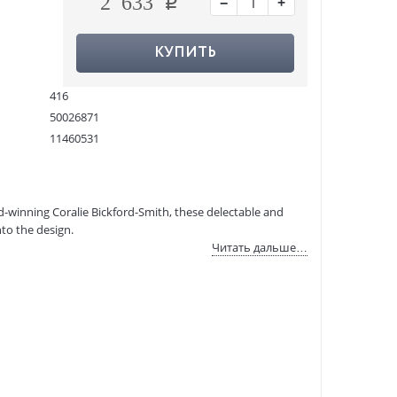
−
+
2 633
КУПИТЬ
416
50026871
11460531
9780141040356
:
08.04.2021
d-winning Coralie Bickford-Smith, these delectable and
nto the design.
Читать дальше…
house Wuthering Heights. It is a place he will never forget.
en her well-meaning husband and the dangerous man she
 and continues to torment those in the present. How love