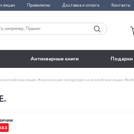
м лицам
Привилегии
Доставка и оплата
Контакты
Антикварные книги
Подарки
на английском языке
Классическая литература на английском языке
Wuth
E.
аличии
КАЗ