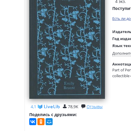
4 экз.
Поступи
Есть ли д
Издатель
Год изда
Язык тек
Тип обло
Дополнит
Размеры
Аннотация
(ДхШхВ):
Part of Pe
Вес:
collectible
In a house
As darkness
There he w
4,1
78,9K
Отзывы
had loved 
Поделись с друзьями:
can transg