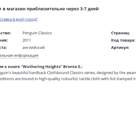
т в магазин приблизительно через 3-7 дней
оставка в мой город?
ство:
Penguin Classics
Страниц:
ния:
2011
Код товара:
ста:
английский
Артикул:
жки:
Твердый переплет
ISBN:
ельная информация
 в мм
205x135x35
В продаже с
 к книге "Wuthering Heights" Bronte E.:
nguin's beautiful hardback Clothbound Classics series, designed by the awar
530 гр.
 editions are bound in high-quality colourful, tactile cloth with foil stamped i
 haunted by memories, the past is everywhere ...
 falls, a man caught in a snowstorm is forced to shelter at the strange, grim 
ill come to learn the story of Cathy: how she was forced to choose betwe
since she was young. How her choice led to betrayal and terrible revenge —
ress authority, convention, even death.