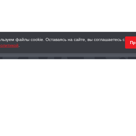
льзуем файлы cookie. Оставаясь на сайте, вы соглашаетесь с
Пр
олитикой
.
КНИГИ
АНТИКВАРНЫЕ КНИГИ
ПОДАРКИ
Наш интернет-магазин
Тел.:
+ 7 (495) 797-87-16
,
8 (800) 101-87-16
WhatsApp:
+7 (985) 730-12-15
Книжный магазин «Москва»
П
125375, г. Москва, ул. Тверская, д. 8, к. 1
и
ых
Тел.:
+7 (495) 797-87-17
Ежедневно с 10:00 до 22:00
info@moscowbooks.ru