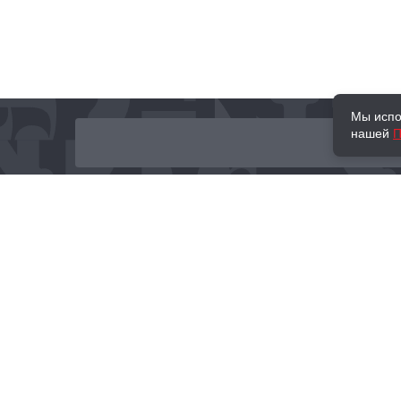
Мы испо
нашей
П
О нас
Наши проекты
Новости и мероприятия
Привилегии
Доставка и оплата
Контакты
Политика обработк
Отзывы
персональных данн