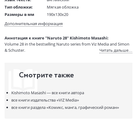
Тип обложки:
Мягкая обложка
Размеры в мм
190x130x20
(ДхШхВ):
Дополнительная информация
Вес:
1 гр.
Страниц:
200
Аннотация к книге "Naruto 28" Kishimoto Masashi:
Код товара:
50026945
Volume 28 in the bestselling Naruto series from Viz Media and Simon
Артикул:
11596487
& Schuster.
Читать дальше…
ISBN:
9781421518640
В продаже с:
08.04.2021
Смотрите также
Kishimoto Masashi —
все книги автора
все книги издательства
«VIZ Media»
все книги раздела
«Комикс, манга, графический роман»