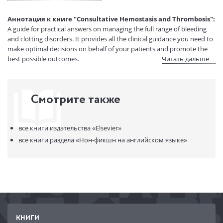
Вес:
3 гр.
Страниц:
840
Аннотация к книге "Consultative Hemostasis and Thrombosis":
Код товара:
50027044
A guide for practical answers on managing the full range of bleeding
Артикул:
12360463
and clotting disorders. It provides all the clinical guidance you need to
ISBN:
9781455722969
make optimal decisions on behalf of your patients and promote the
best possible outcomes.
Читать дальше…
В продаже с:
08.04.2021
Смотрите также
все книги издательства
«Elsevier»
все книги раздела
«Нон-фикшн на английском языке»
КНИГИ