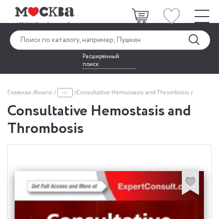
Расширенный
поиск
...
Главная
Книги
Consultative Hemostasis and Thrombosis
Consultative Hemostasis and
Thrombosis