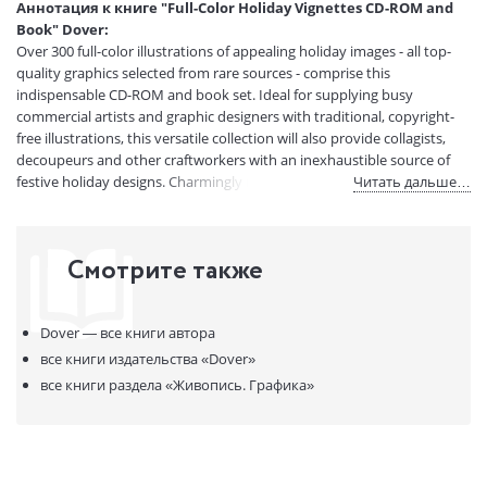
Аннотация к книге "Full-Color Holiday Vignettes CD-ROM and
Артикул:
11016808
Book" Dover:
ISBN:
9780486995069
Over 300 full-color illustrations of appealing holiday images - all top-
В продаже с:
08.04.2021
quality graphics selected from rare sources - comprise this
indispensable CD-ROM and book set. Ideal for supplying busy
commercial artists and graphic designers with traditional, copyright-
free illustrations, this versatile collection will also provide collagists,
decoupeurs and other craftworkers with an inexhaustible source of
festive holiday designs. Charmingly rendered images depict hearts,
Читать дальше…
flowers, cupids and youngsters bearing gifts for Valentine's Day; flags,
eagles and other patriotic symbols for the Fourth of July; pumpkins,
black cats, and witches in tall hats for Halloween; and much more.
Смотрите также
Printed on one side only with acid-free paper and ink, the illustrations
are also perfect for enhancing scrapbooks and other memory albums.
Dover —
все книги автора
все книги издательства
«Dover»
все книги раздела
«Живопись. Графика»