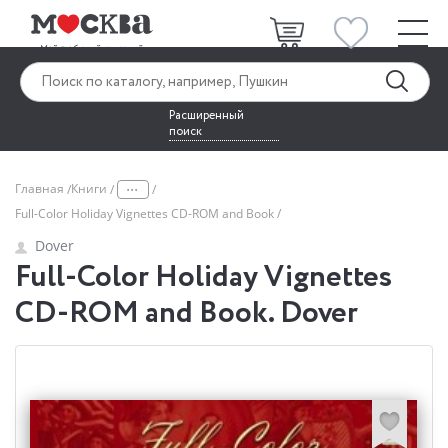
Расширенный
поиск
...
Главная
Книги
Full-Color Holiday Vignettes CD-ROM and Book
Dover
Full-Color Holiday Vignettes
CD-ROM and Book. Dover