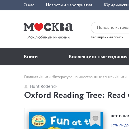
О нас
Новости и мероприятия
Юридически
Расширенный поиск
Книги
Коллекционные издания
Главная
Книги
Литература на иностранных языках
Книги 
Hunt Roderick
Oxford Reading Tree: Read w
нет в н
Есть ли д