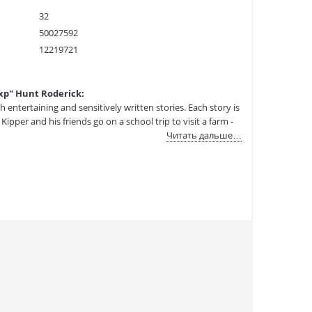
32
50027592
12219721
9780198487975
:
08.04.2021
Exp" Hunt Roderick:
 entertaining and sensitively written stories. Each story is
pper and his friends go on a school trip to visit a farm -
Читать дальше…