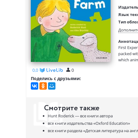
Издатель
Язык тек
Тип обло
Размеры
Дополнит
(ДхШхВ):
Аннотация
Вес:
First Exper
packed with
which anima
0,0
0
Поделись с друзьями:
Смотрите также
Hunt Roderick —
все книги автора
все книги издательства
«Oxford Education»
все книги раздела
«Детская литература на анг