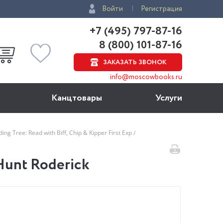
Войти
Регистрация
+7 (495) 797-87-16
8 (800) 101-87-16
ЗАКАЗАТЬ ЗВОНОК
info@moscowbooks.ru
Канцтовары
Услуги
ing Tree: Read with Biff, Chip & Kipper First Exp
 Hunt Roderick