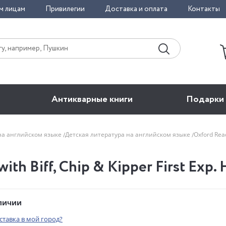
м лицам
Привилегии
Доставка и оплата
Контакты
Антикварные книги
Подарки
на английском языке
Детская литература на английском языке
Oxford Read
ith Biff, Chip & Kipper First Exp.
аличии
оставка в мой город?