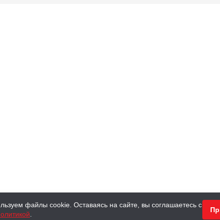
льзуем файлы cookie. Оставаясь на сайте, вы соглашаетесь с
Пр
олитикой
.
КНИГИ
АНТИКВАРНЫЕ КНИГИ
ПОДАРКИ