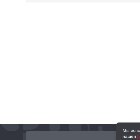
Мы испо
нашей
П