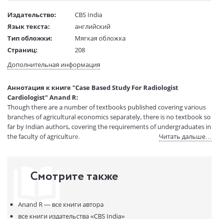
Издательство:
CBS India
Язык текста:
английский
Тип обложки:
Мягкая обложка
Страниц:
208
Код товара:
50027866
Дополнительная информация
Артикул:
14463178
ISBN:
9789387742918
Аннотация к книге "Case Based Study For Radiologist
В продаже с:
08.04.2021
Cardiologist" Anand R:
Though there are a number of textbooks published covering various
branches of agricultural economics separately, there is no textbook so
far by Indian authors, covering the requirements of undergraduates in
the faculty of agriculture.
Читать дальше…
Смотрите также
Anand R —
все книги автора
все книги издательства
«CBS India»