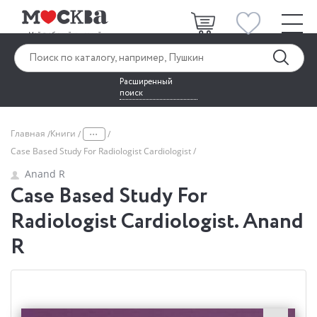
Расширенный
поиск
...
Главная
Книги
Case Based Study For Radiologist Cardiologist
Anand R
Case Based Study For
Radiologist Cardiologist. Anand
R