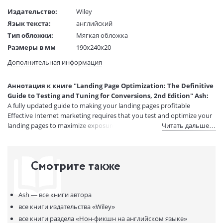
Издательство:
Wiley
Язык текста:
английский
Тип обложки:
Мягкая обложка
Размеры в мм
190x240x20
(ДхШхВ):
Дополнительная информация
Вес:
1 гр.
Страниц:
480
Аннотация к книге "Landing Page Optimization: The Definitive
Код товара:
50028185
Guide to Testing and Tuning for Conversions, 2nd Edition" Ash:
Артикул:
12168577
A fully updated guide to making your landing pages profitable
ISBN:
9780470610121
Effective Internet marketing requires that you test and optimize your
landing pages to maximize exposure and conversion rate.
Читать дальше…
В продаже с:
08.04.2021
Смотрите также
Ash —
все книги автора
все книги издательства
«Wiley»
все книги раздела
«Нон-фикшн на английском языке»