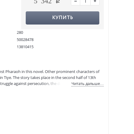
−
+
5 342
КУПИТЬ
280
50028478
13810415
9781935295877
:
08.04.2021
inst Pharaoh in this novel. Other prominent characters of
n Tiye. The story takes place in the second half of 13th
truggle against persecution, the doors of a very different
Читать дальше…
n, economy, medicine and other fields along the plot.