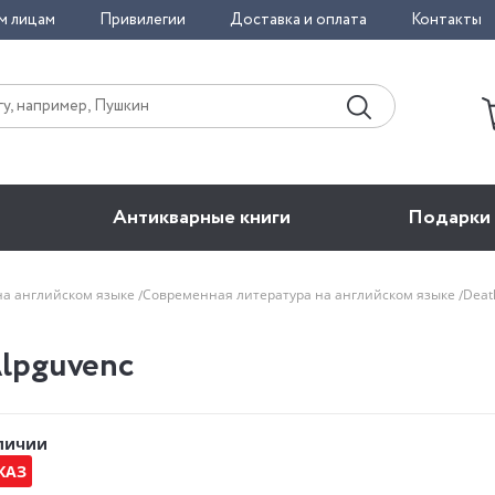
м лицам
Привилегии
Доставка и оплата
Контакты
Антикварные книги
Подарки
на английском языке
Современная литература на английском языке
Deat
Alpguvenc
аличии
КАЗ