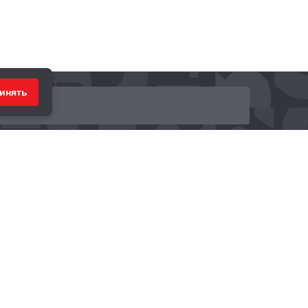
инять
ринимаем к оплате: