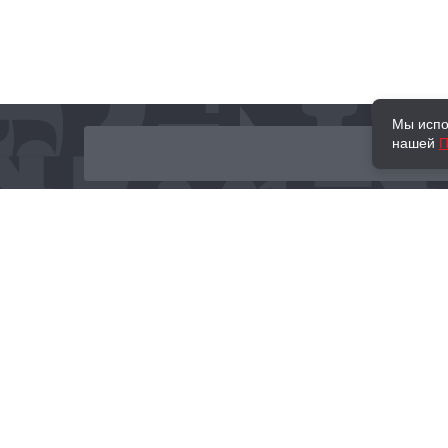
Мы испо
нашей
П
О нас
Наши проекты
Новости и мероприятия
Привилегии
Доставка и оплата
Контакты
Политика обработк
Отзывы
персональных данн
© 2002–2026 «Торговый Дом Книги «МОСКВА»