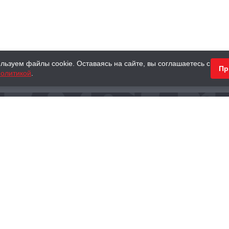
льзуем файлы cookie. Оставаясь на сайте, вы соглашаетесь с
Пр
олитикой
.
КНИГИ
АНТИКВАРНЫЕ КНИГИ
ПОДАРКИ
Наш интернет-магазин
Тел.:
+ 7 (495) 797-87-16
,
8 (800) 101-87-16
WhatsApp:
+7 (985) 730-12-15
Книжный магазин «Москва»
П
125375, г. Москва, ул. Тверская, д. 8, к. 1
и
ых
Тел.:
+7 (495) 797-87-17
Ежедневно с 10:00 до 22:00
info@moscowbooks.ru