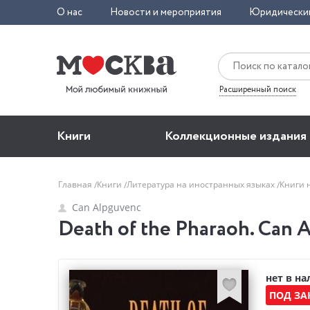
О нас
Новости и мероприятия
Юридически
Расширенный поиск
Книги
Коллекционные издания
Главная
Книги
Литература на иностранных языках
Книги 
Can Alpguvenc
Death of the Pharaoh. Can 
нет в н
ПОД ЗА