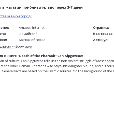
т в магазин приблизительно через 3-7 дней
оставка в мой город?
ство:
Amazon Internet
Страниц:
ста:
английский
Код товара:
жки:
Мягкая обложка
Артикул:
 в мм
200x130x30
ISBN:
ельная информация
В продаже с
 к книге "Death of the Pharaoh" Can Alpguvenc:
1 гр.
rian of culture, Can Alpguvenc tells us the non-violent struggle of Moses aga
are the vizier Haman, Pharaohs wife Asiya, his daughter Sinuha, and his cousi
. General facts are based on the Islamic sources. On the background of the s
pushed open for us: The novel presents insight into Ancient Egypts educatio