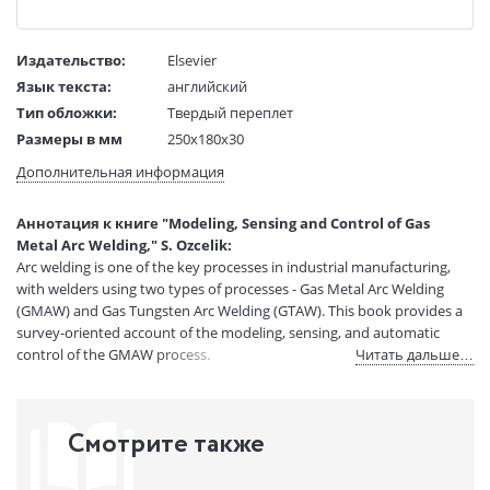
Издательство:
Elsevier
Язык текста:
английский
Тип обложки:
Твердый переплет
Размеры в мм
250x180x30
(ДхШхВ):
Дополнительная информация
Вес:
1 гр.
Страниц:
372
Аннотация к книге "Modeling, Sensing and Control of Gas
Код товара:
50028651
Metal Arc Welding," S. Ozcelik:
Артикул:
11031065
Arc welding is one of the key processes in industrial manufacturing,
ISBN:
9780080440668
with welders using two types of processes - Gas Metal Arc Welding
(GMAW) and Gas Tungsten Arc Welding (GTAW). This book provides a
В продаже с:
08.04.2021
survey-oriented account of the modeling, sensing, and automatic
control of the GMAW process.
Читать дальше…
Смотрите также