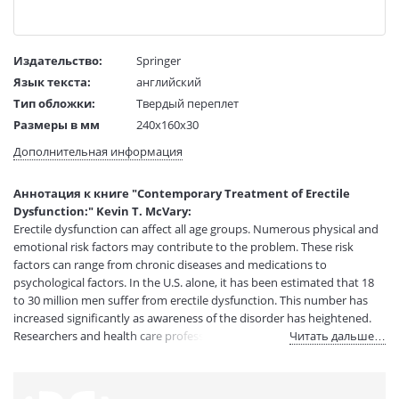
Издательство:
Springer
Язык текста:
английский
Тип обложки:
Твердый переплет
Размеры в мм
240x160x30
(ДхШхВ):
Дополнительная информация
Вес:
1 гр.
Страниц:
299
Аннотация к книге "Contemporary Treatment of Erectile
Код товара:
50028755
Dysfunction:" Kevin T. McVary:
Артикул:
11481365
Erectile dysfunction can affect all age groups. Numerous physical and
ISBN:
9781603275354
emotional risk factors may contribute to the problem. These risk
factors can range from chronic diseases and medications to
В продаже с:
08.04.2021
psychological factors. In the U.S. alone, it has been estimated that 18
to 30 million men suffer from erectile dysfunction. This number has
increased significantly as awareness of the disorder has heightened.
Researchers and health care professionals now have a better
Читать дальше…
understanding of what causes erectile dysfunction and the effective
medications and non-medication treatments used to treat the
condition. Comprehensive and state-of-the-art, Contemporary