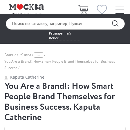
Расширенный
поиск
...
Главная
Книги
You Are a Brand!: How Smart People Brand Themselves for Business
Success
Kaputa Catherine
You Are a Brand!: How Smart
People Brand Themselves for
Business Success. Kaputa
Catherine