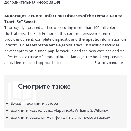
Дополнительная информация
Вес:
2 гр.
Страниц:
480
Аннотация к книге "Infectious Diseases of the Female Genital
Код товара:
50029345
Tract, 5e" Sweet:
Артикул:
11511888
Thoroughly updated and now featuring more than 100 full-color
ISBN:
9780781778152
illustrations, the Fifth Edition of this comprehensive reference
provides current, complete diagnostic and therapeutic information on
В продаже с:
08.04.2021
infectious diseases of the female genital tract. This edition includes
new chapters on human papillomavirus and the new vaccines and on
infection as a cause of neonatal brain damage. The book emphasizes
an evidence-based approach to recommendations and presents
Читать дальше…
current guidelines for treatment of sexually transmitted diseases. The
presentation of material has been streamlined to produce a smaller,
more user-friendly text, and the format has been modified to include
Смотрите также
additional algorithms and tables. A companion Website will offer the
fully searchable text and an image bank.
Sweet —
все книги автора
все книги издательства
«Lippincott Williams & Wilkins»
все книги раздела
«Нон-фикшн на английском языке»