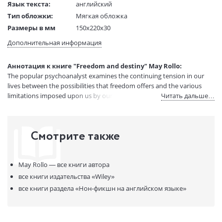
Язык текста:
английский
Тип обложки:
Мягкая обложка
Размеры в мм
150x220x30
(ДхШхВ):
Дополнительная информация
Вес:
1 гр.
Страниц:
288
Аннотация к книге "Freedom and destiny" May Rollo:
Код товара:
50029500
The popular psychoanalyst examines the continuing tension in our
Артикул:
12100655
lives between the possibilities that freedom offers and the various
ISBN:
9780393318425
limitations imposed upon us by our particular fate or destiny.
Читать дальше…
В продаже с:
08.04.2021
Смотрите также
May Rollo —
все книги автора
все книги издательства
«Wiley»
все книги раздела
«Нон-фикшн на английском языке»