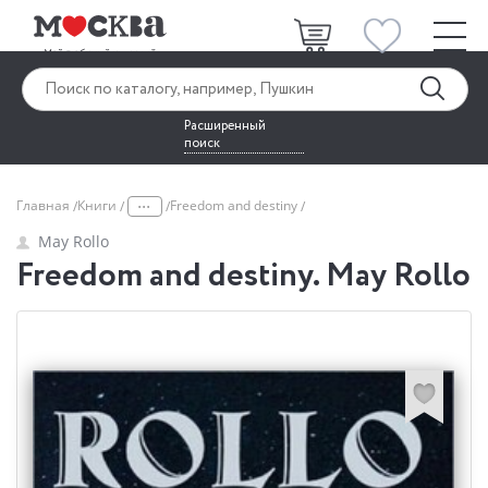
Расширенный
поиск
...
Главная
Книги
Freedom and destiny
May Rollo
Freedom and destiny. May Rollo