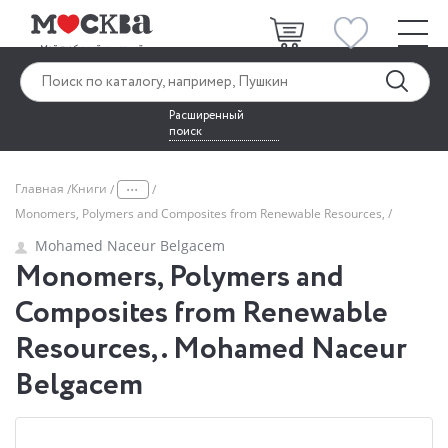
Расширенный
поиск
...
Главная
Книги
Monomers, Polymers and Composites from Renewable Resources,
Mohamed Naceur Belgacem
Monomers, Polymers and
Composites from Renewable
Resources,. Mohamed Naceur
Belgacem