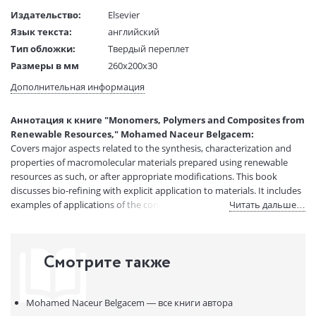
Издательство:
Elsevier
Язык текста:
английский
Тип обложки:
Твердый переплет
Размеры в мм
260x200x30
(ДхШхВ):
Дополнительная информация
Вес:
2 гр.
Страниц:
560
Аннотация к книге "Monomers, Polymers and Composites from
Код товара:
50030064
Renewable Resources," Mohamed Naceur Belgacem:
Артикул:
11517642
Covers major aspects related to the synthesis, characterization and
ISBN:
9780080453163
properties of macromolecular materials prepared using renewable
resources as such, or after appropriate modifications. This book
В продаже с:
08.04.2021
discusses bio-refining with explicit application to materials. It includes
examples of applications of the concept of sustainable development.
Читать дальше…
Смотрите также
Mohamed Naceur Belgacem —
все книги автора