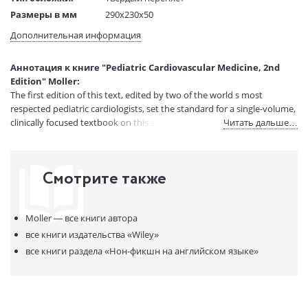
Размеры в мм
290x230x50
(ДхШхВ):
Дополнительная информация
Вес:
3 гр.
Страниц:
1094
Аннотация к книге "Pediatric Cardiovascular Medicine, 2nd
Код товара:
50030181
Edition" Moller:
Артикул:
12168059
The first edition of this text, edited by two of the world s most
ISBN:
9781444335897
respected pediatric cardiologists, set the standard for a single-volume,
clinically focused textbook on this subject.
Читать дальше…
В продаже с:
08.04.2021
Смотрите также
Moller —
все книги автора
все книги издательства
«Wiley»
все книги раздела
«Нон-фикшн на английском языке»