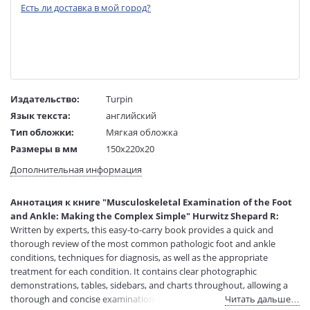
Есть ли доставка в мой город?
Издательство:
Turpin
Язык текста:
английский
Тип обложки:
Мягкая обложка
Размеры в мм
150x220x20
(ДхШхВ):
Дополнительная информация
Вес:
1 гр.
Страниц:
275
Аннотация к книге "Musculoskeletal Examination of the Foot
Код товара:
50030500
and Ankle: Making the Complex Simple" Hurwitz Shepard R:
Артикул:
12087452
Written by experts, this easy-to-carry book provides a quick and
ISBN:
9781556429194
thorough review of the most common pathologic foot and ankle
conditions, techniques for diagnosis, as well as the appropriate
В продаже с:
08.04.2021
treatment for each condition. It contains clear photographic
demonstrations, tables, sidebars, and charts throughout, allowing a
thorough and concise examination of the foot and ankle.
Читать дальше…