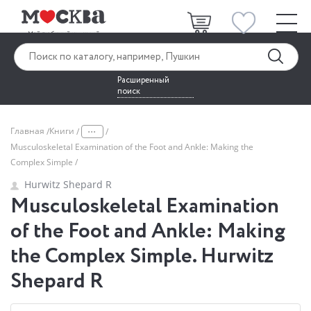
Расширенный
поиск
...
Главная
Книги
Musculoskeletal Examination of the Foot and Ankle: Making the
Complex Simple
Hurwitz Shepard R
Musculoskeletal Examination
of the Foot and Ankle: Making
the Complex Simple. Hurwitz
Shepard R