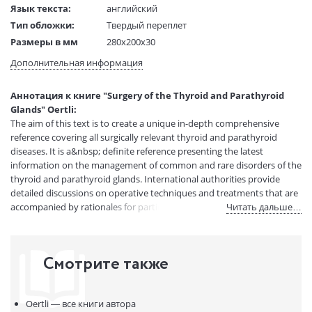
Язык текста:
английский
Тип обложки:
Твердый переплет
Размеры в мм
280x200x30
(ДхШхВ):
Дополнительная информация
Вес:
2 гр.
Страниц:
354
Аннотация к книге "Surgery of the Thyroid and Parathyroid
Код товара:
50030577
Glands" Oertli:
Артикул:
11153966
The aim of this text is to create a unique in-depth comprehensive
ISBN:
9783540291657
reference covering all surgically relevant thyroid and parathyroid
diseases. It is a&nbsp; definite reference presenting the latest
В продаже с:
08.04.2021
information on the management of common and rare disorders of the
thyroid and parathyroid glands. International authorities provide
detailed discussions on operative techniques and treatments that are
accompanied by rationales for particular approaches advocated by
Читать дальше…
the authors. The topics include the description of all surgically relevant
pathologies, the preoperative surgical evaluation, decision making,
and operative strategies for the different thyroid and parathyroid
Смотрите также
diseases. In addition, experts present the molecular basis for thyroid
neoplasia and the current understanding of the genetics of inherited
thyroid and parathyroid diseases. Evolving modern operative
Oertli —
все книги автора
techniques like the minimally invasive videoscopic approach to the