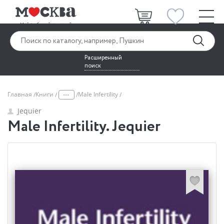
Расширенный
поиск
...
Главная
Книги
Male Infertility
Jequier
Male Infertility. Jequier