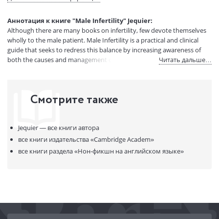
Вес:
1 гр.
Страниц:
272
Аннотация к книге "Male Infertility" Jequier:
Код товара:
50030762
Although there are many books on infertility, few devote themselves
Артикул:
11972416
wholly to the male patient. Male Infertility is a practical and clinical
ISBN:
9780521831475
guide that seeks to redress this balance by increasing awareness of
both the causes and management of infertility in the male.
Читать дальше…
В продаже с:
08.04.2021
Смотрите также
Jequier —
все книги автора
все книги издательства
«Cambridge Academ»
все книги раздела
«Нон-фикшн на английском языке»