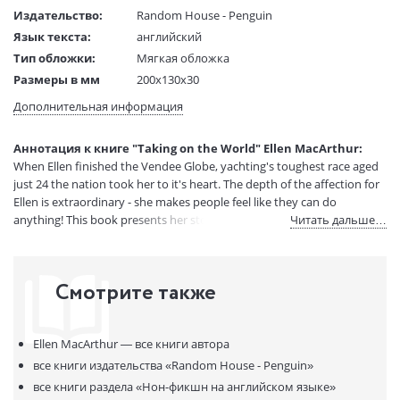
Издательство:
Random House - Penguin
Язык текста:
английский
Тип обложки:
Мягкая обложка
Размеры в мм
200x130x30
(ДхШхВ):
Дополнительная информация
Вес:
1 гр.
Страниц:
416
Аннотация к книге "Taking on the World" Ellen MacArthur:
Код товара:
50031207
When Ellen finished the Vendee Globe, yachting's toughest race aged
Артикул:
11261590
just 24 the nation took her to it's heart. The depth of the affection for
ISBN:
9780141006970
Ellen is extraordinary - she makes people feel like they can do
anything! This book presents her story.
Читать дальше…
В продаже с:
08.04.2021
Смотрите также
Ellen MacArthur —
все книги автора
все книги издательства
«Random House - Penguin»
все книги раздела
«Нон-фикшн на английском языке»