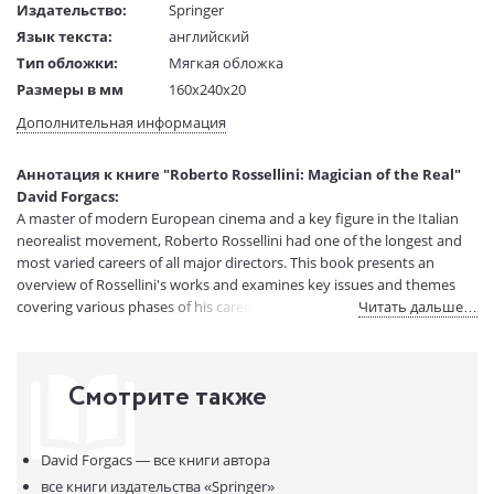
Издательство:
Springer
Язык текста:
английский
Тип обложки:
Мягкая обложка
Размеры в мм
160x240x20
(ДхШхВ):
Дополнительная информация
Вес:
1 гр.
Код товара:
50031404
Аннотация к книге "Roberto Rossellini: Magician of the Real"
Артикул:
12330546
David Forgacs:
ISBN:
9780851707952
A master of modern European cinema and a key figure in the Italian
В продаже с:
08.04.2021
neorealist movement, Roberto Rossellini had one of the longest and
most varied careers of all major directors. This book presents an
overview of Rossellini's works and examines key issues and themes
covering various phases of his career.
Читать дальше…
Смотрите также
David Forgacs —
все книги автора
все книги издательства
«Springer»